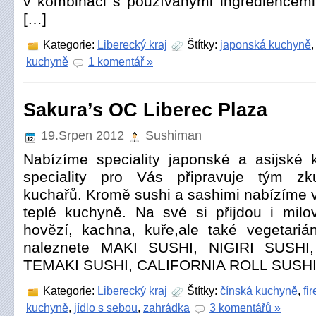
v kombinaci s používanými ingrediencemi 
[…]
Kategorie:
Liberecký kraj
Štítky:
japonská kuchyně
kuchyně
1 komentář »
Sakura’s OC Liberec Plaza
19.Srpen 2012
Sushiman
Nabízíme speciality japonské a asijské
speciality pro Vás připravuje tým zk
kuchařů. Kromě sushi a sashimi nabízíme 
teplé kuchyně. Na své si přijdou i milo
hovězí, kachna, kuře,ale také vegetariá
naleznete MAKI SUSHI, NIGIRI SUSHI
TEMAKI SUSHI, CALIFORNIA ROLL SUSHI
Kategorie:
Liberecký kraj
Štítky:
čínská kuchyně
,
fi
kuchyně
,
jídlo s sebou
,
zahrádka
3 komentářů »