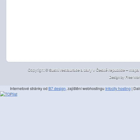
Copyright ©
Sushi restaurace a bary v České republice – mapa |
Design by
Free Wor
Internetové stránky od
B7 design
, zajištění webhostingu
Infocity hosting
| Dal