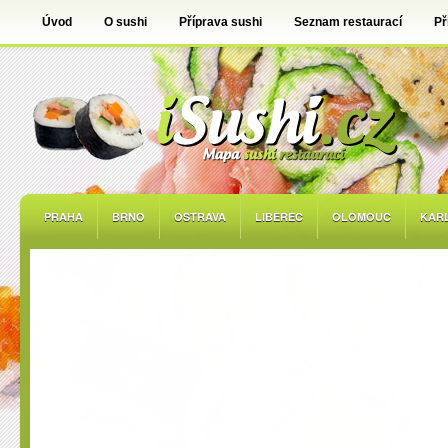
Úvod
O sushi
Příprava sushi
Seznam restaurací
Př
PRAHA
BRNO
OSTRAVA
LIBEREC
OLOMOUC
KAR