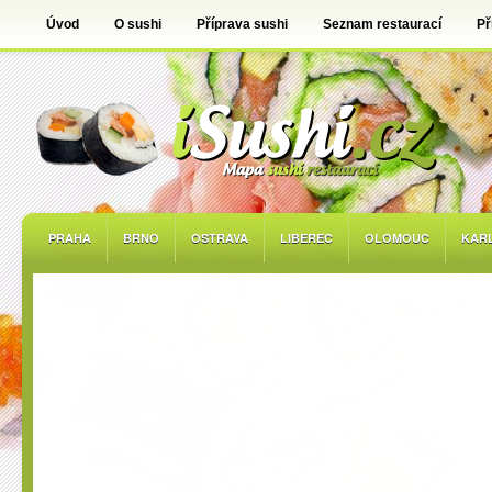
Úvod
O sushi
Příprava sushi
Seznam restaurací
Př
PRAHA
BRNO
OSTRAVA
LIBEREC
OLOMOUC
KAR