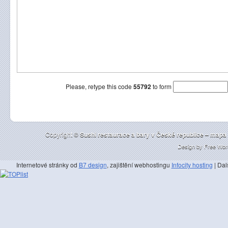
Please, retype this code
55792
to form
Copyright ©
Sushi restaurace a bary v České republice – mapa |
Design by
Free Wor
Internetové stránky od
B7 design
, zajištění webhostingu
Infocity hosting
| Dal