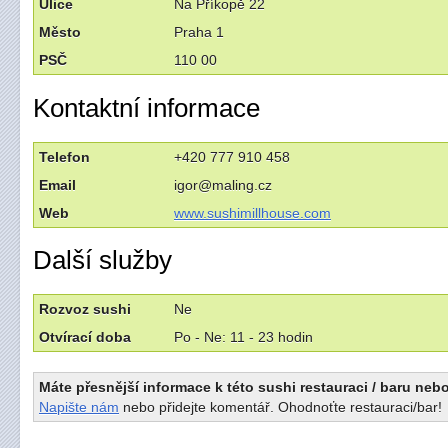
Ulice
Na Příkopě 22
Město
Praha 1
PSČ
110 00
Kontaktní informace
Telefon
+420 777 910 458
Email
igor@maling.cz
Web
www.sushimillhouse.com
Další služby
Rozvoz sushi
Ne
Otvírací doba
Po - Ne: 11 - 23 hodin
Máte přesnější informace k této sushi restauraci / baru nebo
Napište nám
nebo přidejte komentář. Ohodnoťte restauraci/bar!