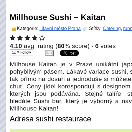
Millhouse Sushi – Kaitan
Kategorie:
Hlavní město Praha
Štítky:
Catering
,
runn
4.10
avg. rating (
80
% score) -
6
votes
Follow
Milhouse Kaitan je v Praze unikátní ja
pohyblivým pásem. Lákavé variace sushi, s
tak přímo na dosah a jednoduše si můžete
chuť. Ceny jídel korespondují s designem 
kterých jsou podávána. Stejné talíře, 
hledáte Sushi bar, který je výborný a naví
Millhouse Kaitan!
Adresa sushi restaurace